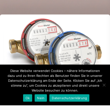
Diese Website verwendet Cookies – nähere Informationen
dazu und zu Ihren Rechten als Benutzer finden Sie in unserer
Datenschutzerklärung am Ende der Seite. Klicken Sie auf „Ich
stimme zu“, um Cookies zu akzeptieren und direkt unsere
Website besuchen zu können.
By -
Günther Raffeiner
Ok
Nein
Datenschutzerklärung
Zählerablesung zum