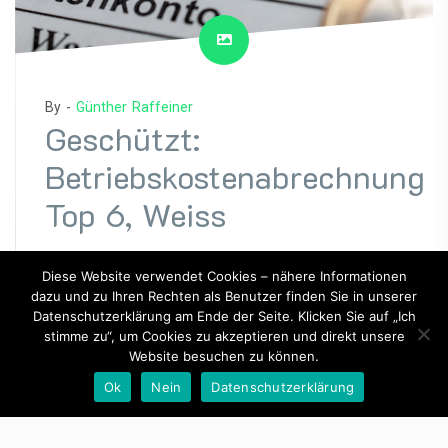
By -
Günther Raffeiner
Geschützt:
Betriebskostenabrechnung
Top 6, Weiss
Posted on
Februar 16, 2025
Diese Website verwendet Cookies – nähere Informationen
Posted in
Hausverwaltung
dazu und zu Ihren Rechten als Benutzer finden Sie in unserer
Datenschutzerklärung am Ende der Seite. Klicken Sie auf „Ich
stimme zu“, um Cookies zu akzeptieren und direkt unsere
Es gibt keinen Textauszug, da dies ein geschützter
Website besuchen zu können.
Beitrag ist.
Ok
Nein
Datenschutzerklärung
MEHR ERFAHREN...