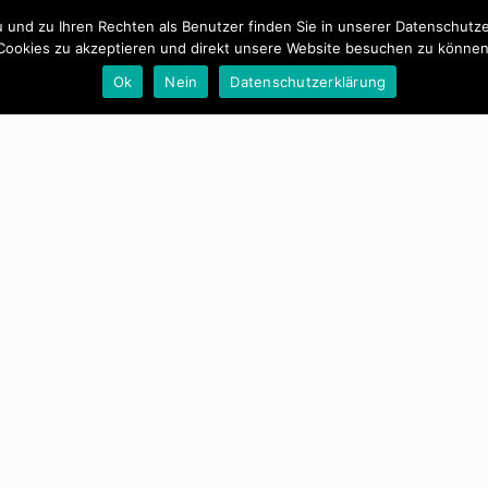
und zu Ihren Rechten als Benutzer finden Sie in unserer Datenschutzerk
Cookies zu akzeptieren und direkt unsere Website besuchen zu können
Ok
Nein
Datenschutzerklärung
ostenabrechnung 2021, Top 7
erwaltung
r Beitrag ist.