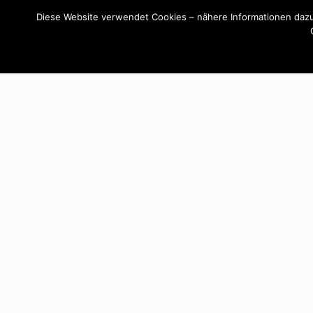
Diese Website verwendet Cookies – nähere Informationen dazu 
By -
Günther Raffeiner
Geschützt: Betriebsk
Loyen
Posted on
Dezember 19, 2021
Posted in
Hausv
Es gibt keinen Textauszug, da dies ein geschützte
MEHR ERFAHREN...