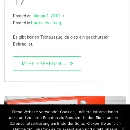
T7
Posted on
Januar 1, 2019
Posted in
Hausverwaltung
Es gibt keinen Textauszug, da dies ein geschützter
Beitrag ist.
MEHR ERFAHREN...
Diese Website verwendet Cookies – nähere Informationen
dazu und zu Ihren Rechten als Benutzer finden Sie in unserer
Datenschutzerklärung am Ende der Seite. Klicken Sie auf „Ich
stimme zu“, um Cookies zu akzeptieren und direkt unsere