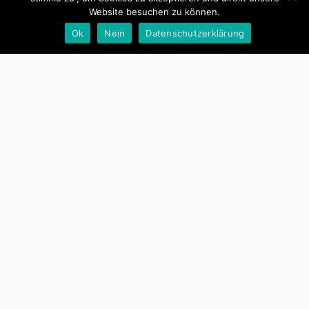
Website besuchen zu können.
Ok
Nein
Datenschutzerklärung
By -
Günther Raffeiner
Geschützt:
Betriebskostenabrechnung
T6
Posted on
Januar 1, 2019
Posted in
Hausverwaltung
Es gibt keinen Textauszug, da dies ein geschützter
Beitrag ist.