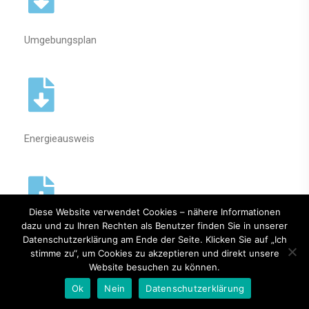
Umgebungsplan
Energieausweis
Diese Website verwendet Cookies – nähere Informationen
dazu und zu Ihren Rechten als Benutzer finden Sie in unserer
Hausordnung
Datenschutzerklärung am Ende der Seite. Klicken Sie auf „Ich
stimme zu“, um Cookies zu akzeptieren und direkt unsere
Website besuchen zu können.
Informatives
Ok
Nein
Datenschutzerklärung