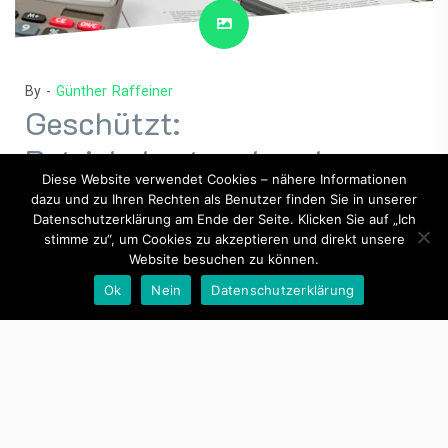
By -
Günther Raffeiner
Geschützt:
Betriebskostenabrechnung
Diese Website verwendet Cookies – nähere Informationen
2021, Top 4
dazu und zu Ihren Rechten als Benutzer finden Sie in unserer
Datenschutzerklärung am Ende der Seite. Klicken Sie auf „Ich
stimme zu“, um Cookies zu akzeptieren und direkt unsere
Posted on
Dezember 16, 2021
Posted in
Hausverwaltung
Website besuchen zu können.
Ok
Nein
Datenschutzerklärung
Dieser Inhalt ist passwortgeschützt. Um ihn anschauen zu
können, bitte das Passwort eingeben:
Passwort: