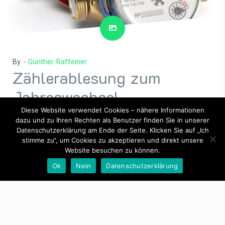
By -
Günther Raffeiner
Zählerablesung zum
Jahreswechsel
Diese Website verwendet Cookies – nähere Informationen
dazu und zu Ihren Rechten als Benutzer finden Sie in unserer
Posted on
Juli 27, 2020
Posted in
Hausverwaltung
Datenschutzerklärung am Ende der Seite. Klicken Sie auf „Ich
stimme zu“, um Cookies zu akzeptieren und direkt unsere
Website besuchen zu können.
Am Donnerstag, den
31. Dezember 2020
steht wieder
Ok
Nein
Datenschutzerklärung
die Zählerablesung von Wasser- und
Wärmetauschzählern in den einzelnen Wohnungen für die
Betriebskostenabrechnung am Programm.
Die Zählerablesung startet um 9 Uhr
und endet um 10